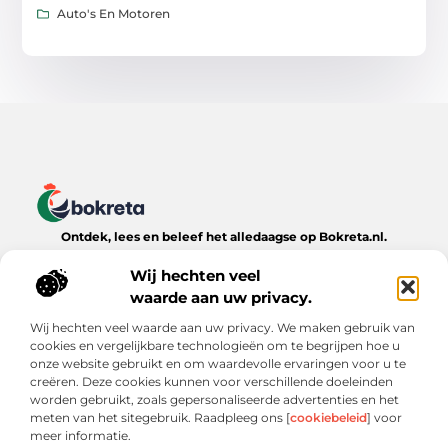
Auto's En Motoren
Ontdek, lees en beleef het alledaagse op Bokreta.nl.
Verken een wereld van inspirerende blogs, handige tips en
boeiende verhalen over het dagelijks leven.
Wij hechten veel
waarde aan uw privacy.
Bericht categorie
Wij hechten veel waarde aan uw privacy. We maken gebruik van
cookies en vergelijkbare technologieën om te begrijpen hoe u
onze website gebruikt en om waardevolle ervaringen voor u te
creëren. Deze cookies kunnen voor verschillende doeleinden
Onze informatie
worden gebruikt, zoals gepersonaliseerde advertenties en het
meten van het sitegebruik. Raadpleeg ons [
cookiebeleid
] voor
Goede Backlinks: De Onmisbare Sleutel tot Online Zichtbaarheid
Verdien Geld met je Website: Wat Werkt (en Wat Niet)
meer informatie.