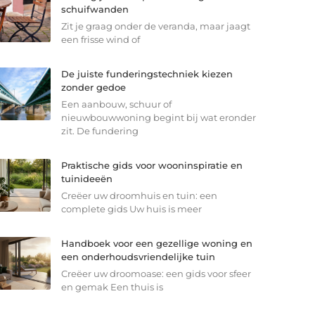
schuifwanden
Zit je graag onder de veranda, maar jaagt
een frisse wind of
De juiste funderingstechniek kiezen
zonder gedoe
Een aanbouw, schuur of
nieuwbouwwoning begint bij wat eronder
zit. De fundering
Praktische gids voor wooninspiratie en
tuinideeën
Creëer uw droomhuis en tuin: een
complete gids Uw huis is meer
Handboek voor een gezellige woning en
een onderhoudsvriendelijke tuin
Creëer uw droomoase: een gids voor sfeer
en gemak Een thuis is