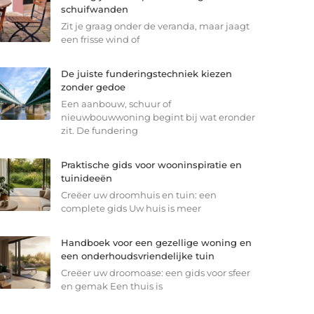
schuifwanden
Zit je graag onder de veranda, maar jaagt
een frisse wind of
De juiste funderingstechniek kiezen
zonder gedoe
Een aanbouw, schuur of
nieuwbouwwoning begint bij wat eronder
zit. De fundering
Praktische gids voor wooninspiratie en
tuinideeën
Creëer uw droomhuis en tuin: een
complete gids Uw huis is meer
Handboek voor een gezellige woning en
een onderhoudsvriendelijke tuin
Creëer uw droomoase: een gids voor sfeer
en gemak Een thuis is