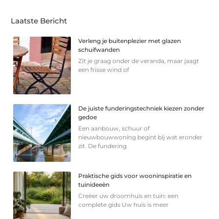
Laatste Bericht
Verleng je buitenplezier met glazen
schuifwanden
Zit je graag onder de veranda, maar jaagt
een frisse wind of
De juiste funderingstechniek kiezen zonder
gedoe
Een aanbouw, schuur of
nieuwbouwwoning begint bij wat eronder
zit. De fundering
Praktische gids voor wooninspiratie en
tuinideeën
Creëer uw droomhuis en tuin: een
complete gids Uw huis is meer