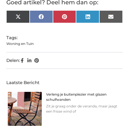
Goed artikel? Deel hem dan op:
X
Facebook
Pinterest
LinkedIn
Email
(Twitter)
Tags:
Woning en Tuin
Delen:
Laatste Bericht
Verleng je buitenplezier met glazen
schuifwanden
Zit je graag onder de veranda, maar jaagt
een frisse wind of