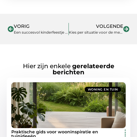
VORIG
VOLGENDE
Een succesvol kinderfeestje bij u thuis dankzij deze themakisten
Kies per situatie voor de meest geschikte fitting
Hier zijn enkele
gerelateerde
berichten
WONING EN TUIN
Praktische gids voor wooninspiratie en
tuinideeën