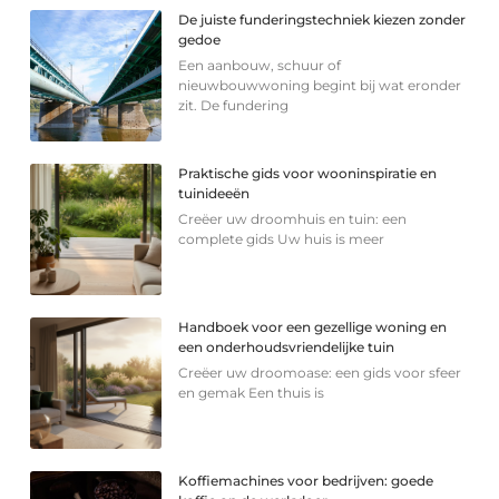
De juiste funderingstechniek kiezen zonder
gedoe
Een aanbouw, schuur of
nieuwbouwwoning begint bij wat eronder
zit. De fundering
Praktische gids voor wooninspiratie en
tuinideeën
Creëer uw droomhuis en tuin: een
complete gids Uw huis is meer
Handboek voor een gezellige woning en
een onderhoudsvriendelijke tuin
Creëer uw droomoase: een gids voor sfeer
en gemak Een thuis is
Koffiemachines voor bedrijven: goede