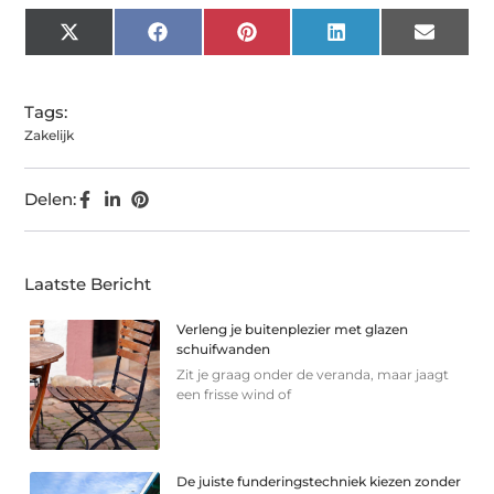
X
Facebook
Pinterest
LinkedIn
Email
(Twitter)
Tags:
Zakelijk
Delen:
Laatste Bericht
Verleng je buitenplezier met glazen
schuifwanden
Zit je graag onder de veranda, maar jaagt
een frisse wind of
De juiste funderingstechniek kiezen zonder