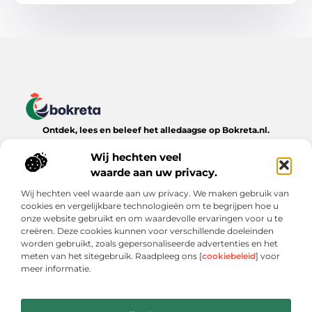
Ontdek, lees en beleef het alledaagse op Bokreta.nl.
Verken een wereld van inspirerende blogs, handige tips en
boeiende verhalen over het dagelijks leven.
Wij hechten veel
waarde aan uw privacy.
Bericht categorie
Wij hechten veel waarde aan uw privacy. We maken gebruik van
cookies en vergelijkbare technologieën om te begrijpen hoe u
onze website gebruikt en om waardevolle ervaringen voor u te
creëren. Deze cookies kunnen voor verschillende doeleinden
Onze informatie
worden gebruikt, zoals gepersonaliseerde advertenties en het
meten van het sitegebruik. Raadpleeg ons [
cookiebeleid
] voor
Goede Backlinks: De Onmisbare Sleutel tot Online Zichtbaarheid
Verdien Geld met je Website: Wat Werkt (en Wat Niet)
meer informatie.