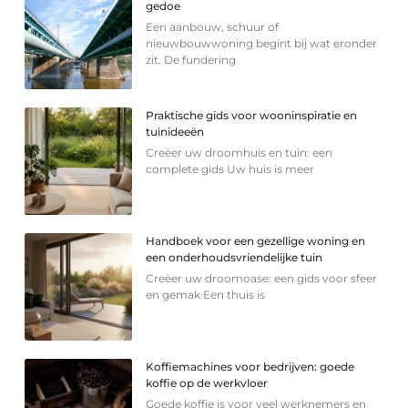
gedoe
Een aanbouw, schuur of
nieuwbouwwoning begint bij wat eronder
zit. De fundering
Praktische gids voor wooninspiratie en
tuinideeën
Creëer uw droomhuis en tuin: een
complete gids Uw huis is meer
Handboek voor een gezellige woning en
een onderhoudsvriendelijke tuin
Creëer uw droomoase: een gids voor sfeer
en gemak Een thuis is
Koffiemachines voor bedrijven: goede
koffie op de werkvloer
Goede koffie is voor veel werknemers en