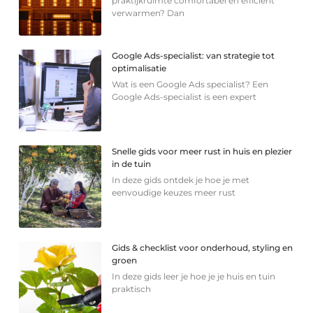
praktijkruimte comfortabel en efficiënt
verwarmen? Dan
Google Ads-specialist: van strategie tot
optimalisatie
Wat is een Google Ads specialist? Een
Google Ads-specialist is een expert
Snelle gids voor meer rust in huis en plezier
in de tuin
In deze gids ontdek je hoe je met
eenvoudige keuzes meer rust
Gids & checklist voor onderhoud, styling en
groen
In deze gids leer je hoe je je huis en tuin
praktisch