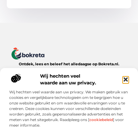
Ontdek, lees en beleef het alledaagse op Bokreta.nl.
Verken een wereld van inspirerende blogs, handige tips en
boeiende verhalen over het dagelijks leven.
Wij hechten veel
waarde aan uw privacy.
Bericht categorie
Wij hechten veel waarde aan uw privacy. We maken gebruik van
cookies en vergelijkbare technologieën om te begrijpen hoe u
onze website gebruikt en om waardevolle ervaringen voor u te
creëren. Deze cookies kunnen voor verschillende doeleinden
Onze informatie
worden gebruikt, zoals gepersonaliseerde advertenties en het
meten van het sitegebruik. Raadpleeg ons [
cookiebeleid
] voor
Goede Backlinks: De Onmisbare Sleutel tot Online Zichtbaarheid
Verdien Geld met je Website: Wat Werkt (en Wat Niet)
meer informatie.