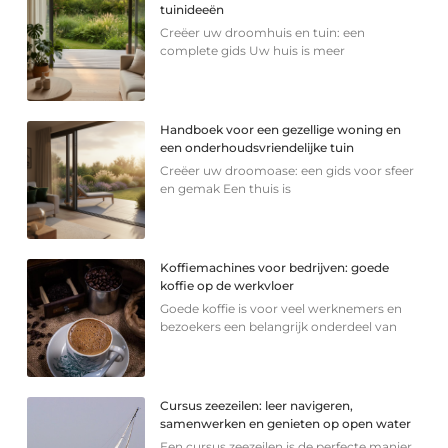
tuinideeën
Creëer uw droomhuis en tuin: een
complete gids Uw huis is meer
Handboek voor een gezellige woning en
een onderhoudsvriendelijke tuin
Creëer uw droomoase: een gids voor sfeer
en gemak Een thuis is
Koffiemachines voor bedrijven: goede
koffie op de werkvloer
Goede koffie is voor veel werknemers en
bezoekers een belangrijk onderdeel van
Cursus zeezeilen: leer navigeren,
samenwerken en genieten op open water
Een cursus zeezeilen is de perfecte manier