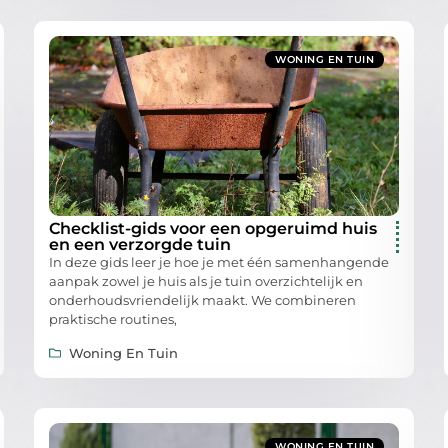
WONING EN TUIN
Checklist-gids voor een opgeruimd huis
en een verzorgde tuin
In deze gids leer je hoe je met één samenhangende
aanpak zowel je huis als je tuin overzichtelijk en
onderhoudsvriendelijk maakt. We combineren
praktische routines,
Woning En Tuin
WONING EN TUIN