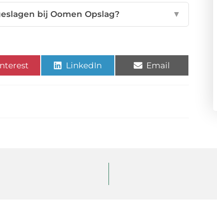
pgeslagen bij Oomen Opslag?
▼
nterest
LinkedIn
Email