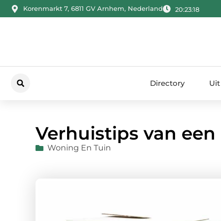
Korenmarkt 7, 6811 GV Arnhem, Nederland
20:23:19
Directory
Uit
Verhuistips van een 
Woning En Tuin