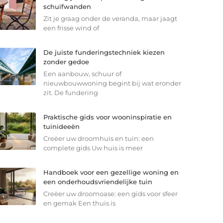
schuifwanden
Zit je graag onder de veranda, maar jaagt
een frisse wind of
De juiste funderingstechniek kiezen
zonder gedoe
Een aanbouw, schuur of
nieuwbouwwoning begint bij wat eronder
zit. De fundering
Praktische gids voor wooninspiratie en
tuinideeën
Creëer uw droomhuis en tuin: een
complete gids Uw huis is meer
Handboek voor een gezellige woning en
een onderhoudsvriendelijke tuin
Creëer uw droomoase: een gids voor sfeer
en gemak Een thuis is