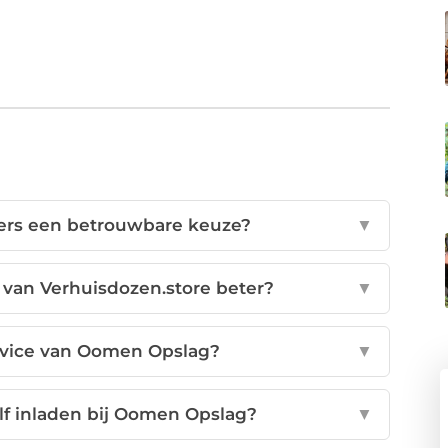
rs een betrouwbare keuze?
▼
van Verhuisdozen.store beter?
▼
rvice van Oomen Opslag?
▼
lf inladen bij Oomen Opslag?
▼