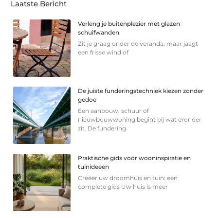
Laatste Bericht
Verleng je buitenplezier met glazen
schuifwanden
Zit je graag onder de veranda, maar jaagt
een frisse wind of
De juiste funderingstechniek kiezen zonder
gedoe
Een aanbouw, schuur of
nieuwbouwwoning begint bij wat eronder
zit. De fundering
Praktische gids voor wooninspiratie en
tuinideeën
Creëer uw droomhuis en tuin: een
complete gids Uw huis is meer