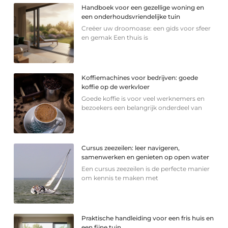
Handboek voor een gezellige woning en
een onderhoudsvriendelijke tuin
Creëer uw droomoase: een gids voor sfeer
en gemak Een thuis is
Koffiemachines voor bedrijven: goede
koffie op de werkvloer
Goede koffie is voor veel werknemers en
bezoekers een belangrijk onderdeel van
Cursus zeezeilen: leer navigeren,
samenwerken en genieten op open water
Een cursus zeezeilen is de perfecte manier
om kennis te maken met
Praktische handleiding voor een fris huis en
een fijne tuin