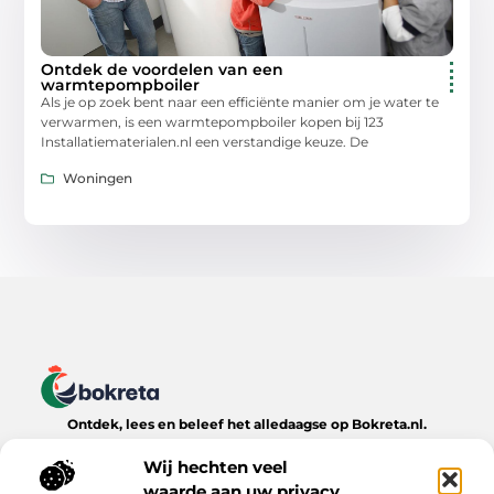
Ontdek de voordelen van een
warmtepompboiler
Als je op zoek bent naar een efficiënte manier om je water te
verwarmen, is een warmtepompboiler kopen bij 123
Installatiematerialen.nl een verstandige keuze. De
Woningen
Ontdek, lees en beleef het alledaagse op Bokreta.nl.
Verken een wereld van inspirerende blogs, handige tips en
boeiende verhalen over het dagelijks leven.
Wij hechten veel
waarde aan uw privacy.