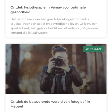
Ontdek fysiotherapie in Venray voor optimale
gezondheid
Het handhaven van een goede fysieke gezondheid is
cruciaal voor een actief en bevredigend leven. Of je nu een
sporter bent, een gezondheidsbewust individu, of gewoon
iemand die lokaal woont,
WINKELEN
Ontdek de betoverende wereld van fotograaf in
Meppel