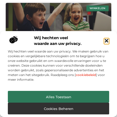
WINKELEN
Wij hechten veel
waarde aan uw privacy.
Wij hechten veel waarde aan uw privacy. We maken gebruik van
cookies en vergelijkbare technologieën om te begrijpen hoe u
onze website gebruikt en om waardevolle ervaringen voor u te
Ontdek de Computerwinkel in Berkel en Rodenrijs
creëren. Deze cookies kunnen voor verschillende doeleinden
die aan al uw Technologische Behoeften Voldoet
worden gebruikt, zoals gepersonaliseerde advertenties en het
meten van het sitegebruik. Raadpleeg ons [
cookiebeleid
] voor
Met de groeiende gemeenschap van tech-
meer informatie.
enthousiastelingen en kleine ondernemers in Berkel en
Rodenrijs, is de vraag naar betrouwbare computerwinkels
groter dan ooit. Voor velen is het essentieel om toegang te
Alles Toestaan
WINKELEN
Cookies Beheren