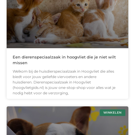
Een dierenspeciaalzaak in hoogvliet die je niet wilt
missen
Welkom bij de huisdierspeciaalzaak in Hoogvliet die alles
biedt voor jouw geliefde viervoeters en andere
huisdieren. Dierenspeciaalzaak in Hoogvliet
(hoogvlietgids.nl) is jouw one-stop-shop voor alles wat je
nodig hebt voor de verzorging,
WINKELEN