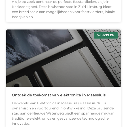
Als je op zoek bent naar de perfecte feestartikelen, zit je in
Kerkrade goed. Deze bruisende stad in Zuid-Limburg biedt
een breed scala aan mogelijkheden voor feestvierders, lokale
bedrijven en
WINKELEN
Ontdek de toekomst van elektronica in Maassluis
De wereld van Elektronica in Maassluis (Maassluis Nu) is
dynamisch en voortdurend in ontwikkeling. Deze bruisende
stad aan de Nieuwe Waterweg biedt een spannende mix van
traditionele elektronica en geavanceerde technologische
innovaties.