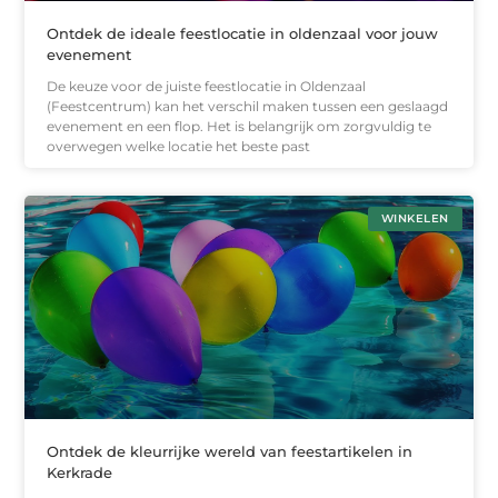
Ontdek de ideale feestlocatie in oldenzaal voor jouw
evenement
De keuze voor de juiste feestlocatie in Oldenzaal
(Feestcentrum) kan het verschil maken tussen een geslaagd
evenement en een flop. Het is belangrijk om zorgvuldig te
overwegen welke locatie het beste past
WINKELEN
Ontdek de kleurrijke wereld van feestartikelen in
Kerkrade