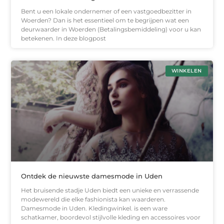
Bent u een lokale ondernemer of een vastgoedbezitter in
Woerden? Dan is het essentieel om te begrijpen wat een
deurwaarder in Woerden (Betalingsbemiddeling) voor u kan
betekenen. In deze blogpost
WINKELEN
Ontdek de nieuwste damesmode in Uden
Het bruisende stadje Uden biedt een unieke en verrassende
modewereld die elke fashionista kan waarderen.
Damesmode in Uden. Kledingwinkel. is een ware
schatkamer, boordevol stijlvolle kleding en accessoires voor