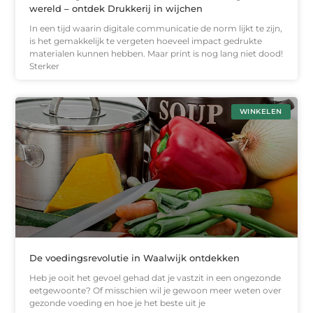
wereld – ontdek Drukkerij in wijchen
In een tijd waarin digitale communicatie de norm lijkt te zijn,
is het gemakkelijk te vergeten hoeveel impact gedrukte
materialen kunnen hebben. Maar print is nog lang niet dood!
Sterker
WINKELEN
De voedingsrevolutie in Waalwijk ontdekken
Heb je ooit het gevoel gehad dat je vastzit in een ongezonde
eetgewoonte? Of misschien wil je gewoon meer weten over
gezonde voeding en hoe je het beste uit je