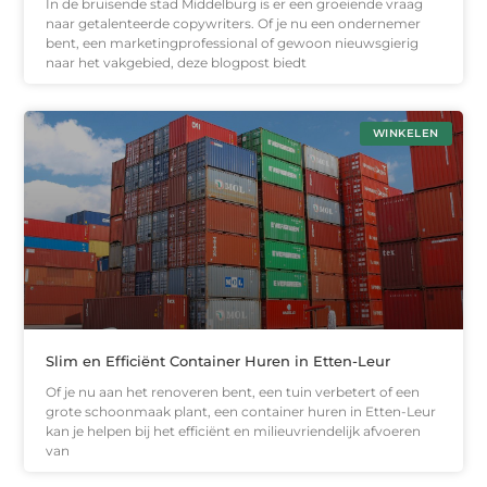
In de bruisende stad Middelburg is er een groeiende vraag
naar getalenteerde copywriters. Of je nu een ondernemer
bent, een marketingprofessional of gewoon nieuwsgierig
naar het vakgebied, deze blogpost biedt
WINKELEN
Slim en Efficiënt Container Huren in Etten-Leur
Of je nu aan het renoveren bent, een tuin verbetert of een
grote schoonmaak plant, een container huren in Etten-Leur
kan je helpen bij het efficiënt en milieuvriendelijk afvoeren
van