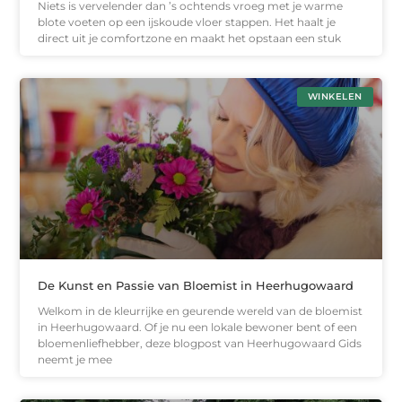
Niets is vervelender dan ’s ochtends vroeg met je warme
blote voeten op een ijskoude vloer stappen. Het haalt je
direct uit je comfortzone en maakt het opstaan een stuk
WINKELEN
De Kunst en Passie van Bloemist in Heerhugowaard
Welkom in de kleurrijke en geurende wereld van de bloemist
in Heerhugowaard. Of je nu een lokale bewoner bent of een
bloemenliefhebber, deze blogpost van Heerhugowaard Gids
neemt je mee