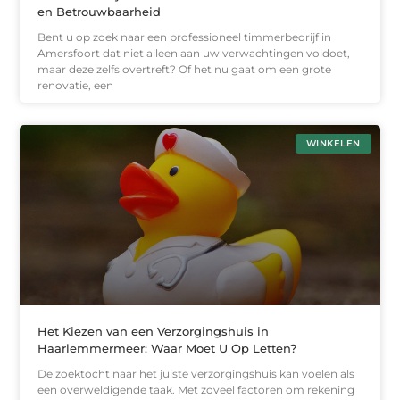
en Betrouwbaarheid
Bent u op zoek naar een professioneel timmerbedrijf in
Amersfoort dat niet alleen aan uw verwachtingen voldoet,
maar deze zelfs overtreft? Of het nu gaat om een grote
renovatie, een
WINKELEN
Het Kiezen van een Verzorgingshuis in
Haarlemmermeer: Waar Moet U Op Letten?
De zoektocht naar het juiste verzorgingshuis kan voelen als
een overweldigende taak. Met zoveel factoren om rekening