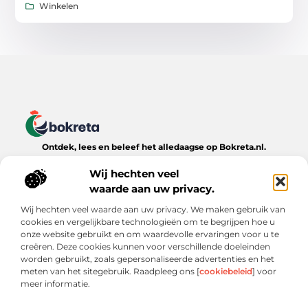
Winkelen
Ontdek, lees en beleef het alledaagse op Bokreta.nl.
Verken een wereld van inspirerende blogs, handige tips en
boeiende verhalen over het dagelijks leven.
Wij hechten veel
waarde aan uw privacy.
Bericht categorie
Wij hechten veel waarde aan uw privacy. We maken gebruik van
cookies en vergelijkbare technologieën om te begrijpen hoe u
onze website gebruikt en om waardevolle ervaringen voor u te
creëren. Deze cookies kunnen voor verschillende doeleinden
Onze informatie
worden gebruikt, zoals gepersonaliseerde advertenties en het
meten van het sitegebruik. Raadpleeg ons [
cookiebeleid
] voor
Goede Backlinks: De Onmisbare Sleutel tot Online Zichtbaarheid
Verdien Geld met je Website: Wat Werkt (en Wat Niet)
meer informatie.