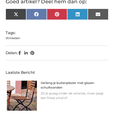
Goed artikel? Deel hem dan op:
X
Facebook
Pinterest
LinkedIn
Email
(Twitter)
Tags:
Winkelen
Delen:
Laatste Bericht
Verleng je buitenplezier met glazen
schuifwanden
Zit je graag onder de veranda, maar jaagt
een frisse wind of