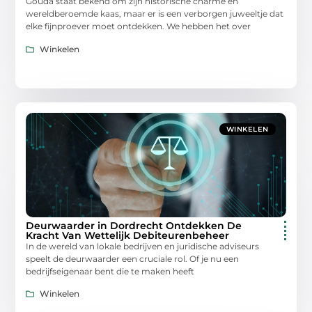
Gouda staat bekend om zijn historische charme en
wereldberoemde kaas, maar er is een verborgen juweeltje dat
elke fijnproever moet ontdekken. We hebben het over
Winkelen
WINKELEN
Deurwaarder in Dordrecht Ontdekken De
Kracht Van Wettelijk Debiteurenbeheer
In de wereld van lokale bedrijven en juridische adviseurs
speelt de deurwaarder een cruciale rol. Of je nu een
bedrijfseigenaar bent die te maken heeft
Winkelen