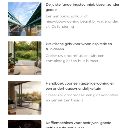
De juiste funderingstechniek kiezen zonder
gedoe
Een aanbouw, schuur of
nieuwbouwwoning begint bij wat eronder
zit. De fundering
Praktische gids voor wooninspiratie en
tuinideeën
Creëer uw droomhuis en tuin: een
complete gids Uw huis is meer
Handboek voor een gezellige woning en
een onderhoudsvriendelijke tuin
Creëer uw droomoase: een gids voor sfeer
en gemak Een thuis is
Koffiemachines voor bedrijven: goede
koffie op de werkvloer