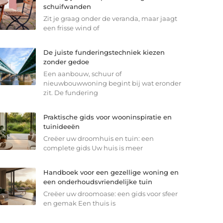
schuifwanden
Zit je graag onder de veranda, maar jaagt
een frisse wind of
De juiste funderingstechniek kiezen
zonder gedoe
Een aanbouw, schuur of
nieuwbouwwoning begint bij wat eronder
zit. De fundering
Praktische gids voor wooninspiratie en
tuinideeën
Creëer uw droomhuis en tuin: een
complete gids Uw huis is meer
Handboek voor een gezellige woning en
een onderhoudsvriendelijke tuin
Creëer uw droomoase: een gids voor sfeer
en gemak Een thuis is