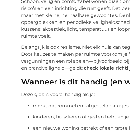
Schoon, veilig en comfortabel wonen draait om 
risico’s en een inrichting die rust geeft. Dat be
maar met kleine, herhaalbare gewoontes. De
opbergplekken, en periodieke veiligheidschec
kussens: akoestiek, licht, temperatuur en loo
ruimte voelt.
Belangrijk is ook realisme. Niet elk huis kan te
Door keuzes te maken per ruimte voorkom je fru
vergunningen een rol spelen—bijvoorbeeld bij 
en brandveiligheid—geldt:
check lokale richtl
Wanneer is dit handig (en 
Deze gids is vooral handig als je:
merkt dat rommel en uitgestelde klusjes 
kinderen, huisdieren of gasten hebt en je 
een nieuwe woning betrekt of een grote h