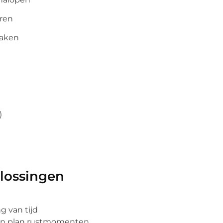
eren
maken
)
lossingen
g van tijd
 en plan rustmomenten