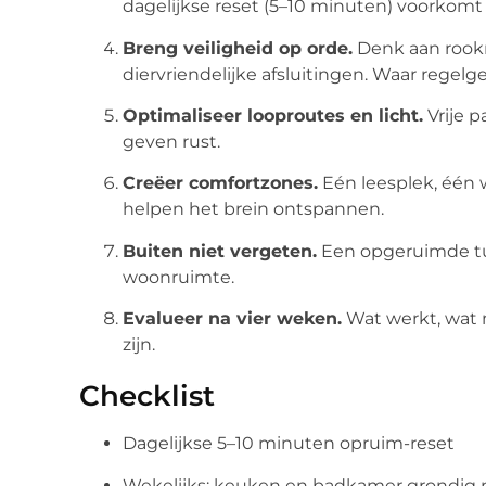
dagelijkse reset (5–10 minuten) voorkomt
Breng veiligheid op orde.
Denk aan rookme
diervriendelijke afsluitingen. Waar regelge
Optimaliseer looproutes en licht.
Vrije 
geven rust.
Creëer comfortzones.
Eén leesplek, één 
helpen het brein ontspannen.
Buiten niet vergeten.
Een opgeruimde tuin
woonruimte.
Evalueer na vier weken.
Wat werkt, wat n
zijn.
Checklist
Dagelijkse 5–10 minuten opruim-reset
Wekelijks: keuken en badkamer grondig 