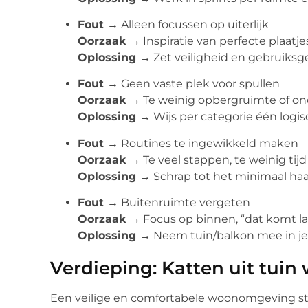
Fout →
Alleen focussen op uiterlijk
Oorzaak →
Inspiratie van perfecte plaatje
Oplossing →
Zet veiligheid en gebruiksg
Fout →
Geen vaste plek voor spullen
Oorzaak →
Te weinig opbergruimte of ond
Oplossing →
Wijs per categorie één logisc
Fout →
Routines te ingewikkeld maken
Oorzaak →
Te veel stappen, te weinig tijd
Oplossing →
Schrap tot het minimaal ha
Fout →
Buitenruimte vergeten
Oorzaak →
Focus op binnen, “dat komt la
Oplossing →
Neem tuin/balkon mee in je
Verdieping: Katten uit tuin 
Een veilige en comfortabele woonomgeving sto