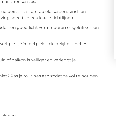
 marathonsessies.
lders, antislip, stabiele kasten, kind- en
ving speelt: check lokale richtlijnen.
paden en goed licht verminderen ongelukken en
werkplek, één eetplek—duidelijke functies
 of balkon is veiliger en verlengt je
iet? Pas je routines aan zodat ze vol te houden
nalopen