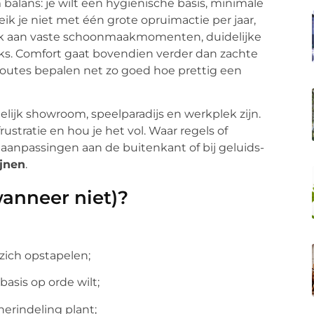
balans: je wilt een hygiënische basis, minimale
reik je niet met één grote opruimactie per jaar,
nk aan vaste schoonmaakmomenten, duidelijke
ks. Comfort gaat bovendien verder dan zachte
proutes bepalen net zo goed hoe prettig een
gelijk showroom, speelparadijs en werkplek zijn.
stratie en hou je het vol. Waar regels of
aanpassingen aan de buitenkant of bij geluids-
ijnen
.
wanneer niet)?
zich opstapelen;
basis op orde wilt;
erindeling plant;