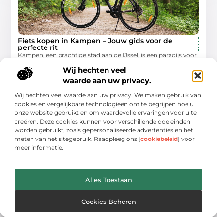
Fiets kopen in Kampen – Jouw gids voor de
perfecte rit
Kampen, een prachtige stad aan de IJssel, is een paradijs voor
fietsliefhebbers. Met zijn schilderachtige straten, historische
Wij hechten veel
gebouwen en adembenemende uitzichten, biedt deze stad
waarde aan uw privacy.
een
Wij hechten veel waarde aan uw privacy. We maken gebruik van
Winkelen
cookies en vergelijkbare technologieën om te begrijpen hoe u
onze website gebruikt en om waardevolle ervaringen voor u te
creëren. Deze cookies kunnen voor verschillende doeleinden
worden gebruikt, zoals gepersonaliseerde advertenties en het
WINKELEN
meten van het sitegebruik. Raadpleeg ons [
cookiebeleid
] voor
meer informatie.
Alles Toestaan
Cookies Beheren
Ontdek de ideale feestlocatie in oldenzaal voor
jouw evenement