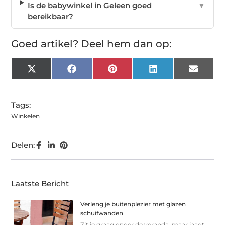
Is de babywinkel in Geleen goed
▼
bereikbaar?
Goed artikel? Deel hem dan op:
X
Facebook
Pinterest
LinkedIn
Email
(Twitter)
Tags:
Winkelen
Delen:
Laatste Bericht
Verleng je buitenplezier met glazen
schuifwanden
Zit je graag onder de veranda, maar jaagt