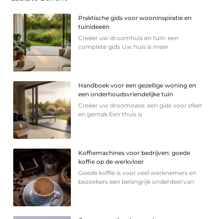
Praktische gids voor wooninspiratie en
tuinideeën
Creëer uw droomhuis en tuin: een
complete gids Uw huis is meer
Handboek voor een gezellige woning en
een onderhoudsvriendelijke tuin
Creëer uw droomoase: een gids voor sfeer
en gemak Een thuis is
Koffiemachines voor bedrijven: goede
koffie op de werkvloer
Goede koffie is voor veel werknemers en
bezoekers een belangrijk onderdeel van