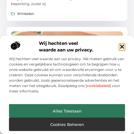
beperking, zodat zij
Winkelen
WINKELEN
Wij hechten veel
waarde aan uw privacy.
Wij hechten veel waarde aan uw privacy. We maken gebruik van
cookies en vergelijkbare technologieën om te begrijpen hoe u
onze website gebruikt en om waardevolle ervaringen voor u te
creëren. Deze cookies kunnen voor verschillende doeleinden
Ontdek fysiotherapie in Venray voor optimale
worden gebruikt, zoals gepersonaliseerde advertenties en het
gezondheid
meten van het sitegebruik. Raadpleeg ons [
cookiebeleid
] voor
Het handhaven van een goede fysieke gezondheid is cruciaal
meer informatie.
voor een actief en bevredigend leven. Of je nu een sporter
bent, een gezondheidsbewust individu, of
Winkelen
Alles Toestaan
Cookies Beheren