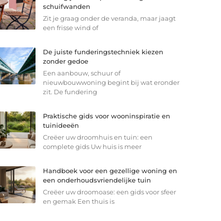
schuifwanden
Zit je graag onder de veranda, maar jaagt
een frisse wind of
De juiste funderingstechniek kiezen
zonder gedoe
Een aanbouw, schuur of
nieuwbouwwoning begint bij wat eronder
zit. De fundering
Praktische gids voor wooninspiratie en
tuinideeën
Creëer uw droomhuis en tuin: een
complete gids Uw huis is meer
Handboek voor een gezellige woning en
een onderhoudsvriendelijke tuin
Creëer uw droomoase: een gids voor sfeer
en gemak Een thuis is