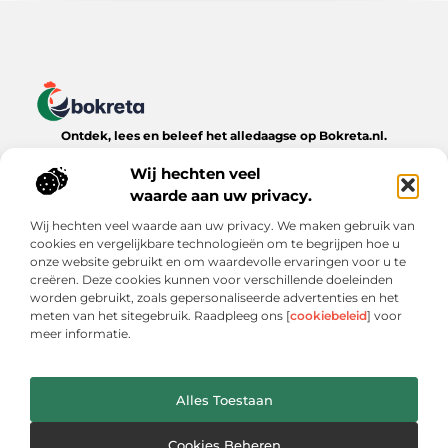
Ontdek, lees en beleef het alledaagse op Bokreta.nl.
Verken een wereld van inspirerende blogs, handige tips en
boeiende verhalen over het dagelijks leven.
Wij hechten veel
waarde aan uw privacy.
Bericht categorie
Wij hechten veel waarde aan uw privacy. We maken gebruik van
cookies en vergelijkbare technologieën om te begrijpen hoe u
onze website gebruikt en om waardevolle ervaringen voor u te
creëren. Deze cookies kunnen voor verschillende doeleinden
Onze informatie
worden gebruikt, zoals gepersonaliseerde advertenties en het
meten van het sitegebruik. Raadpleeg ons [
cookiebeleid
] voor
Goede Backlinks: De Onmisbare Sleutel tot Online Zichtbaarheid
Verdien Geld met je Website: Wat Werkt (en Wat Niet)
meer informatie.
Alles Toestaan
Website index
Cookiebeleid (EU)
@2025 www.bokreta.nl. All Right Reserved.
Cookies Beheren