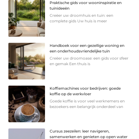
Praktische gids voor wooninspiratie en
tuinideeën
Creëer uw droomhuis en tuin: een
complete gids Uw huis is meer
Handboek voor een gezellige woning en
een onderhoudsvriendelijke tuin
Creëer uw droomoase: een gids voor sfeer
en gemak Een thuis is
Koffiemachines voor bedrijven: goede
koffie op de werkvloer
Goede koffie is voor veel werknemers en
bezoekers een belangrijk onderdeel van
Cursus zeezeilen: leer navigeren,
samenwerken en genieten op open water