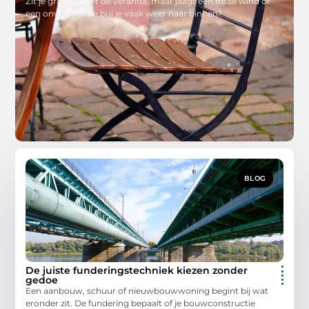
Zit je graag onder de veranda, maar jaagt een frisse wind of
een onverwachte bui je vaak weer naar binnen?
BLOG
De juiste funderingstechniek kiezen zonder
gedoe
Een aanbouw, schuur of nieuwbouwwoning begint bij wat
eronder zit. De fundering bepaalt of je bouwconstructie