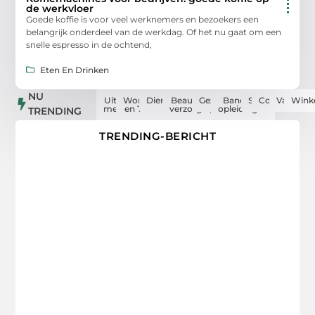
de werkvloer
Goede koffie is voor veel werknemers en bezoekers een
belangrijk onderdeel van de werkdag. Of het nu gaat om een
snelle espresso in de ochtend,
Eten En Drinken
NU
Uit de
Woning
Dienstverlening
Beauty en
Gezondheid
Banen en
Sport
Computers
Vakantie
Wink
media
en Tuin
verzorging
opleidingen
TRENDING
TRENDING-BERICHT
Onze artikelen die u niet mag missen
Van interessante nieuwsitems tot inspirerende verhalen, wij
hebben het allemaal voor u verzameld.