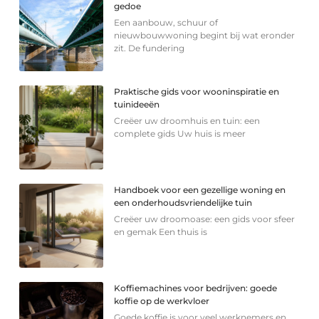
gedoe
Een aanbouw, schuur of
nieuwbouwwoning begint bij wat eronder
zit. De fundering
Praktische gids voor wooninspiratie en
tuinideeën
Creëer uw droomhuis en tuin: een
complete gids Uw huis is meer
Handboek voor een gezellige woning en
een onderhoudsvriendelijke tuin
Creëer uw droomoase: een gids voor sfeer
en gemak Een thuis is
Koffiemachines voor bedrijven: goede
koffie op de werkvloer
Goede koffie is voor veel werknemers en