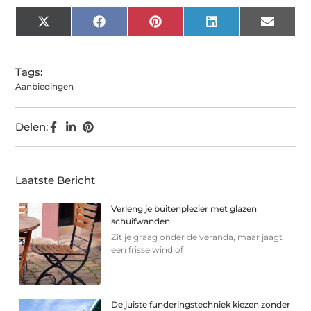
X
Facebook
Pinterest
LinkedIn
Email
(Twitter)
Tags:
Aanbiedingen
Delen:
Laatste Bericht
Verleng je buitenplezier met glazen
schuifwanden
Zit je graag onder de veranda, maar jaagt
een frisse wind of
De juiste funderingstechniek kiezen zonder