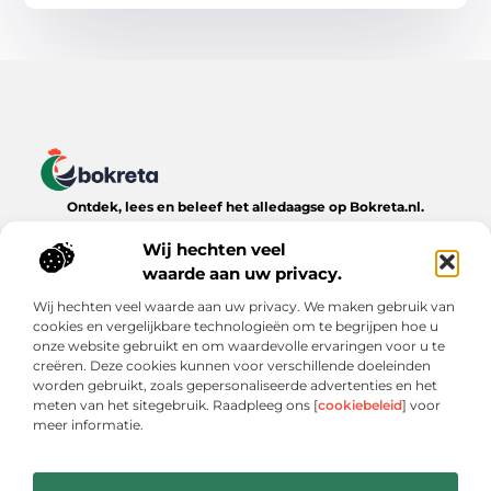
Ontdek, lees en beleef het alledaagse op Bokreta.nl.
Verken een wereld van inspirerende blogs, handige tips en
boeiende verhalen over het dagelijks leven.
Wij hechten veel
waarde aan uw privacy.
Bericht categorie
Wij hechten veel waarde aan uw privacy. We maken gebruik van
cookies en vergelijkbare technologieën om te begrijpen hoe u
onze website gebruikt en om waardevolle ervaringen voor u te
creëren. Deze cookies kunnen voor verschillende doeleinden
Onze informatie
worden gebruikt, zoals gepersonaliseerde advertenties en het
meten van het sitegebruik. Raadpleeg ons [
cookiebeleid
] voor
Goede Backlinks: De Onmisbare Sleutel tot Online Zichtbaarheid
Verdien Geld met je Website: Wat Werkt (en Wat Niet)
meer informatie.