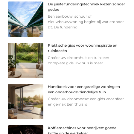
De juiste funderingstechniek kiezen zonder
gedoe
Een aanbouw, schuur of
nieuwbouwwoning begint bij wat eronder
zit. De fundering
Praktische gids voor wooninspiratie en
tuinideeën
Creëer uw droomhuis en tuin: een
complete gids Uw huis is meer
Handboek voor een gezellige woning en
een onderhoudsvriendelijke tuin
Creëer uw droomoase: een gids voor sfeer
en gemak Een thuis is
Koffiemachines voor bedrijven: goede
koffie op de werkvloer