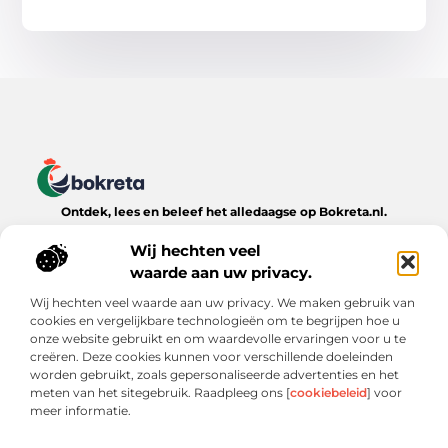
Ontdek, lees en beleef het alledaagse op Bokreta.nl.
Verken een wereld van inspirerende blogs, handige tips en
boeiende verhalen over het dagelijks leven.
Wij hechten veel
waarde aan uw privacy.
Bericht categorie
Wij hechten veel waarde aan uw privacy. We maken gebruik van
cookies en vergelijkbare technologieën om te begrijpen hoe u
onze website gebruikt en om waardevolle ervaringen voor u te
creëren. Deze cookies kunnen voor verschillende doeleinden
Onze informatie
worden gebruikt, zoals gepersonaliseerde advertenties en het
meten van het sitegebruik. Raadpleeg ons [
cookiebeleid
] voor
Goede Backlinks: De Onmisbare Sleutel tot Online Zichtbaarheid
Verdien Geld met je Website: Wat Werkt (en Wat Niet)
meer informatie.