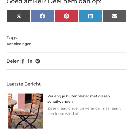
Goed artikel? Deel hem dan op:
X
Facebook
Pinterest
LinkedIn
Email
(Twitter)
Tags:
Aanbiedingen
Delen:
Laatste Bericht
Verleng je buitenplezier met glazen
schuifwanden
Zit je graag onder de veranda, maar jaagt
een frisse wind of