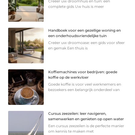
Creëer uw droomhuis en tuin: een
complete gids Uw huis is meer
Handboek voor een gezellige woning en
een onderhoudsvriendelijke tuin
Creëer uw droomoase: een gids voor sfeer
en gemak Een thuis is
Koffiemachines voor bedrijven: goede
koffie op de werkvloer
Goede koffie is voor veel werknemers en
bezoekers een belangrijk onderdeel van
Cursus zeezeilen: leer navigeren,
samenwerken en genieten op open water
Een cursus zeezeilen is de perfecte manier
om kennis te maken met