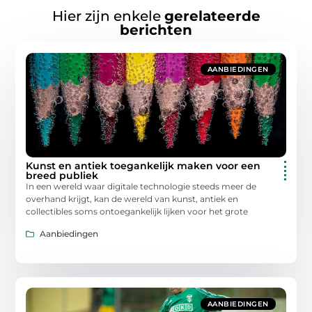
Hier zijn enkele
gerelateerde
berichten
AANBIEDINGEN
Kunst en antiek toegankelijk maken voor een
breed publiek
In een wereld waar digitale technologie steeds meer de
overhand krijgt, kan de wereld van kunst, antiek en
collectibles soms ontoegankelijk lijken voor het grote
Aanbiedingen
AANBIEDINGEN