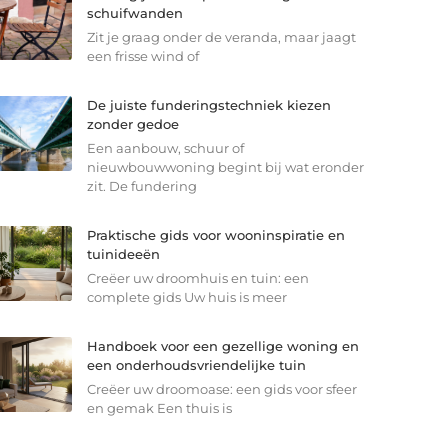
schuifwanden
Zit je graag onder de veranda, maar jaagt
een frisse wind of
De juiste funderingstechniek kiezen
zonder gedoe
Een aanbouw, schuur of
nieuwbouwwoning begint bij wat eronder
zit. De fundering
Praktische gids voor wooninspiratie en
tuinideeën
Creëer uw droomhuis en tuin: een
complete gids Uw huis is meer
Handboek voor een gezellige woning en
een onderhoudsvriendelijke tuin
Creëer uw droomoase: een gids voor sfeer
en gemak Een thuis is