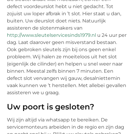
defect voordeurslot hebt u niet gedacht. Tot
zojuist uw loper afbrak in ’t slot. Hier staat u dan,
buiten. Uw deurslot doet niets. Natuurlijk
assisteren de slotenmakers van
http://www.sleutelservicesinds1979.nl
u 24 uur per
dag. Laat daarover geen misverstand bestaan.
Ook gebroken sleutels zijn bij ons geen enkel
probleem. Wij halen ze moeiteloos uit het slot
(eigenlijk de cilinder) en helpen u snel weer naar
binnen. Meestal zelfs binnen 7 minuten. Een
defect slot vervangen wij gauw, desalniettemin
vaak kunnen we ’t herstellen. Met allebei gevallen
assisteren we u graag.
Uw poort is gesloten?
Wij zijn altijd via whatsapp te bereiken. De
servicemonteurs arbeiden in de regio en zijn dag