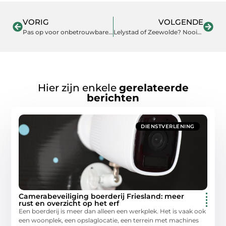
VORIG
VOLGENDE
Pas op voor onbetrouwbare Schipholtaxi’s!
Lelystad of Zeewolde? Nooit te ver voor onze slotenmaker
Hier zijn enkele
gerelateerde
berichten
DIENSTVERLENING
Camerabeveiliging boerderij Friesland: meer
rust en overzicht op het erf
Een boerderij is meer dan alleen een werkplek. Het is vaak ook
een woonplek, een opslaglocatie, een terrein met machines