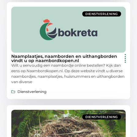
DIENSTVERLENING
Naamplaatjes, naamborden en uithangborden
vindt u op naambordkopen.nl
Wilt u eenvoudig een naambordje online bestellen? Kijk dan
eens op Naambordkopen.nl. Op deze website vindt u diverse
naambordjes, naamplaatjes, huisnummers en uithangborden
van diverse
Dienstverlening
DIENSTVERLENING