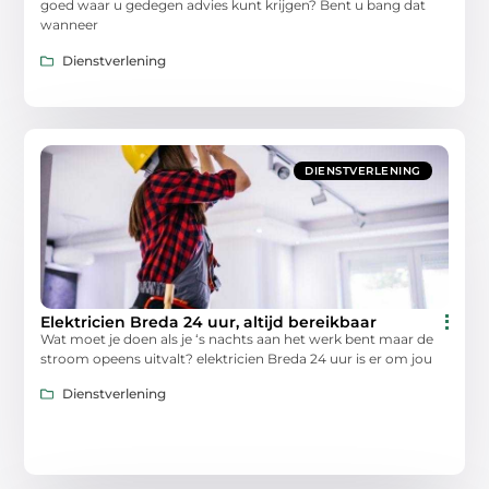
goed waar u gedegen advies kunt krijgen? Bent u bang dat
wanneer
Dienstverlening
DIENSTVERLENING
Elektricien Breda 24 uur, altijd bereikbaar
Wat moet je doen als je ‘s nachts aan het werk bent maar de
stroom opeens uitvalt? elektricien Breda 24 uur is er om jou
Dienstverlening