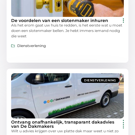
De voordelen van een slotenmaker inhuren
Als het erom gaat uw huis te redden, is het eerste wat u moet
doen een slotenmaker bellen. Je hebt immers iemand nodig
die weet
Dienstverlening
DIENSTVERLENING
Ontvang onafhankelijk, transparant dakadvies
van De Dakmakers
Wilt u advies krijgen over uw platte dak maar weet u niet zo