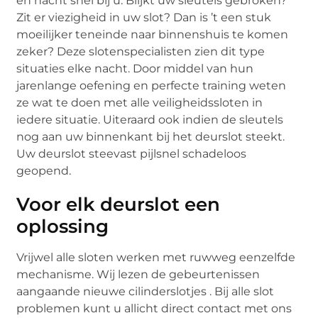
en nacht snel bij u. Blijkt uw sleutels gebroken?
Zit er viezigheid in uw slot? Dan is ’t een stuk
moeilijker teneinde naar binnenshuis te komen
zeker? Deze slotenspecialisten zien dit type
situaties elke nacht. Door middel van hun
jarenlange oefening en perfecte training weten
ze wat te doen met alle veiligheidssloten in
iedere situatie. Uiteraard ook indien de sleutels
nog aan uw binnenkant bij het deurslot steekt.
Uw deurslot steevast pijlsnel schadeloos
geopend.
Voor elk deurslot een
oplossing
Vrijwel alle sloten werken met ruwweg eenzelfde
mechanisme. Wij lezen de gebeurtenissen
aangaande nieuwe cilinderslotjes . Bij alle slot
problemen kunt u allicht direct contact met ons