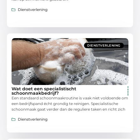
Dienstverlening
DIENSTVERLENING
Wat doet een specialistischt
schoonmaakbedrijf?
Een standaard schoonmaakroutine is vaak niet voldoende om
een bedrijfspand écht grondig te reinigen. Specialistische
schoonmaak gaat verder dan de reguliere taken en richt zich
Dienstverlening