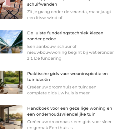
schuifwanden
Zit je graag onder de veranda, maar jaagt
een frisse wind of
De juiste funderingstechniek kiezen
zonder gedoe
Een aanbouw, schuur of
nieuwbouwwoning begint bij wat eronder
zit. De fundering
Praktische gids voor wooninspiratie en
tuinideeën
Creëer uw droomhuis en tuin: een
complete gids Uw huis is meer
Handboek voor een gezellige woning en
een onderhoudsvriendelijke tuin
Creëer uw droomoase: een gids voor sfeer
en gemak Een thuis is