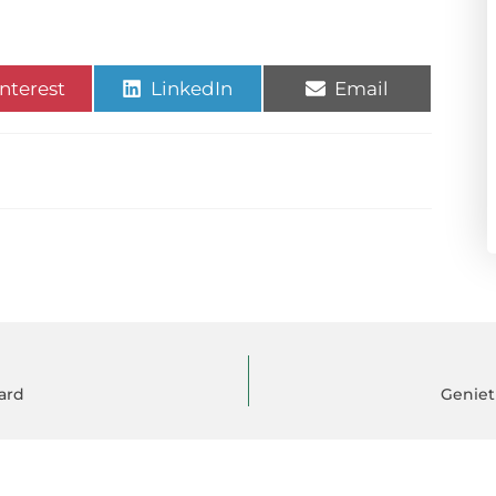
nterest
LinkedIn
Email
ard
Geniet