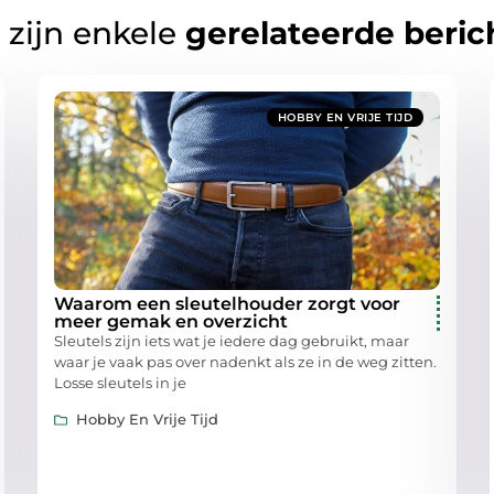
 zijn enkele
gerelateerde beric
HOBBY EN VRIJE TIJD
Waarom een sleutelhouder zorgt voor
meer gemak en overzicht
Sleutels zijn iets wat je iedere dag gebruikt, maar
waar je vaak pas over nadenkt als ze in de weg zitten.
Losse sleutels in je
Hobby En Vrije Tijd