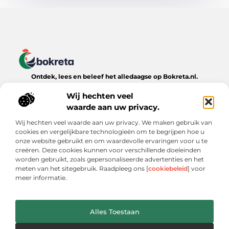
Ontdek, lees en beleef het alledaagse op Bokreta.nl.
Verken een wereld van inspirerende blogs, handige tips en
Wij hechten veel
boeiende verhalen over het dagelijks leven.
waarde aan uw privacy.
Bericht categorie
Wij hechten veel waarde aan uw privacy. We maken gebruik van
cookies en vergelijkbare technologieën om te begrijpen hoe u
onze website gebruikt en om waardevolle ervaringen voor u te
creëren. Deze cookies kunnen voor verschillende doeleinden
Onze informatie
worden gebruikt, zoals gepersonaliseerde advertenties en het
meten van het sitegebruik. Raadpleeg ons [
cookiebeleid
] voor
Goede Backlinks: De Onmisbare Sleutel tot Online Zichtbaarheid
Verdien Geld met je Website: Wat Werkt (en Wat Niet)
meer informatie.
Alles Toestaan
Website index
Cookiebeleid (EU)