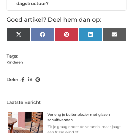
dagstructuur?
Goed artikel? Deel hem dan op:
X
Facebook
Pinterest
LinkedIn
Email
(Twitter)
Tags:
Kinderen
Delen:
Laatste Bericht
Verleng je buitenplezier met glazen
schuifwanden
Zit je graag onder de veranda, maar jaagt
een frisse wind of