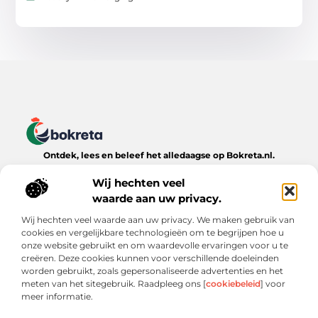
Ontdek, lees en beleef het alledaagse op Bokreta.nl.
Verken een wereld van inspirerende blogs, handige tips en
boeiende verhalen over het dagelijks leven.
Wij hechten veel
waarde aan uw privacy.
Bericht categorie
Wij hechten veel waarde aan uw privacy. We maken gebruik van
cookies en vergelijkbare technologieën om te begrijpen hoe u
onze website gebruikt en om waardevolle ervaringen voor u te
creëren. Deze cookies kunnen voor verschillende doeleinden
Onze informatie
worden gebruikt, zoals gepersonaliseerde advertenties en het
meten van het sitegebruik. Raadpleeg ons [
cookiebeleid
] voor
Goede Backlinks: De Onmisbare Sleutel tot Online Zichtbaarheid
Verdien Geld met je Website: Wat Werkt (en Wat Niet)
meer informatie.