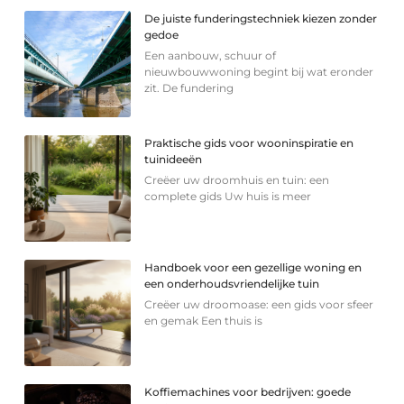
De juiste funderingstechniek kiezen zonder
gedoe
Een aanbouw, schuur of
nieuwbouwwoning begint bij wat eronder
zit. De fundering
Praktische gids voor wooninspiratie en
tuinideeën
Creëer uw droomhuis en tuin: een
complete gids Uw huis is meer
Handboek voor een gezellige woning en
een onderhoudsvriendelijke tuin
Creëer uw droomoase: een gids voor sfeer
en gemak Een thuis is
Koffiemachines voor bedrijven: goede