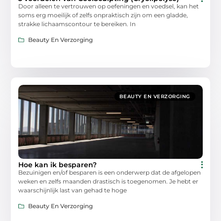
Door alleen te vertrouwen op oefeningen en voedsel, kan het
soms erg moeilijk of zelfs onpraktisch zijn om een ​​gladde,
strakke lichaamscontour te bereiken. In
Beauty En Verzorging
BEAUTY EN VERZORGING
Hoe kan ik besparen?
Bezuinigen en/of besparen is een onderwerp dat de afgelopen
weken en zelfs maanden drastisch is toegenomen. Je hebt er
waarschijnlijk last van gehad te hoge
Beauty En Verzorging