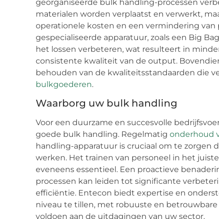
georganiseerde bulk handling-processen verb
materialen worden verplaatst en verwerkt, maa
operationele kosten en een vermindering van p
gespecialiseerde apparatuur, zoals een Big Ba
het lossen verbeteren, wat resulteert in min
consistente kwaliteit van de output. Bovendien
behouden van de kwaliteitsstandaarden die vere
bulkgoederen
.
Waarborg uw bulk handling
Voor een duurzame en succesvolle bedrijfsvoer
goede bulk handling. Regelmatig
onderhoud v
handling-apparatuur is cruciaal om te zorgen da
werken. Het trainen van personeel in het juis
eveneens essentieel. Een proactieve benaderi
processen kan leiden tot significante verbeter
efficiëntie. Entecon biedt expertise en onde
niveau te tillen, met robuuste en betrouwbare
voldoen aan de uitdagingen van uw sector.