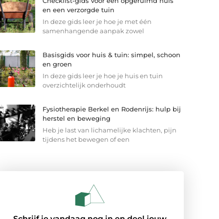
Checklist-gids voor een opgeruimd huis
en een verzorgde tuin
In deze gids leer je hoe je met één
samenhangende aanpak zowel
Basisgids voor huis & tuin: simpel, schoon
en groen
In deze gids leer je hoe je huis en tuin
overzichtelijk onderhoudt
Fysiotherapie Berkel en Rodenrijs: hulp bij
herstel en beweging
Heb je last van lichamelijke klachten, pijn
tijdens het bewegen of een
Schrijf je vandaag nog in en deel jouw