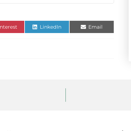
nterest
LinkedIn
Email