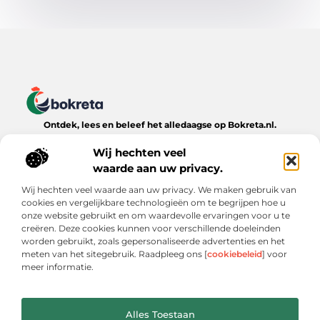
Ontdek, lees en beleef het alledaagse op Bokreta.nl.
Verken een wereld van inspirerende blogs, handige tips en
boeiende verhalen over het dagelijks leven.
Wij hechten veel
waarde aan uw privacy.
Bericht categorie
Wij hechten veel waarde aan uw privacy. We maken gebruik van
cookies en vergelijkbare technologieën om te begrijpen hoe u
onze website gebruikt en om waardevolle ervaringen voor u te
creëren. Deze cookies kunnen voor verschillende doeleinden
Onze informatie
worden gebruikt, zoals gepersonaliseerde advertenties en het
meten van het sitegebruik. Raadpleeg ons [
cookiebeleid
] voor
Goede Backlinks: De Onmisbare Sleutel tot Online Zichtbaarheid
Verdien Geld met je Website: Wat Werkt (en Wat Niet)
meer informatie.
Alles Toestaan