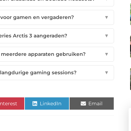
t voor gamen en vergaderen?
▼
ries Arctis 3 aangeraden?
▼
op meerdere apparaten gebruiken?
▼
 langdurige gaming sessions?
▼
nterest
LinkedIn
Email